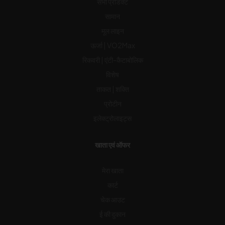
सभी प्रोडक्ट
सामान
मूल लाइन
ऊर्जा | VO2Max
रिकवरी | एंटी-कैटाबोलिक
विशेष
ताकत | शक्ति
प्रोटीन
इलेक्ट्रोलाइट्स
खाता एवं ऑफर
मेरा खाता
कार्ट
चेक आउट
ई की दुकान