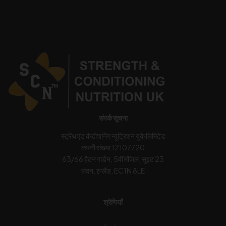
संपर्क सूचना
स्ट्रेंथ एंड कंडीशनिंग न्यूट्रिशन यूके लिमिटेड
कंपनी संख्या 12107720
63/66 हैटन गार्डन, 5वीं मंजिल, सुइट 23
लंदन, इंग्लैंड, EC1N 8LE
श्रेणियाँ