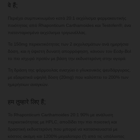
वे हैं;
Περιέχει συμπυκνωμένο κατά 20:1 εκχύλισμα φαρμακευτικής
ποιότητας από Rhaponticum Carthamoides και Testofen®, ένα
πατενταρισμένο εκχύλισμα τριγωνέλλας.
Τα 150mg περιεκτικότητας των 2 εκχυλισμάτων ανά ημερήσια
δόση, και η ύψιστη δυνατή απορρόφηση, κάνουν τον Ecdy-Bol
το πιο ισχυρό προϊόν με βάση την εκδυστερόνη στην αγορά.
Τη δράση της φόρμουλας ενισχύει ο γλυκονικός ψευδάργυρος,
με εξαιρετικά υψηλή δόση (20mg) που καλύπτει το 200% των
ημερήσιων αναγκών.
हम तुम्हारे लिए हैं;
Το Rhaponticum Carthamoides 20:1 90% με ανάλυση
περιεκτικότητας με HPLC, αποδίδει την πιο ποιοτική και
δραστική εκδυστερόνη που μπορεί να κατασκευαστεί με
κόστος ακόμη και 1200% μεγαλύτερο (!) από τις υπόλοιπες