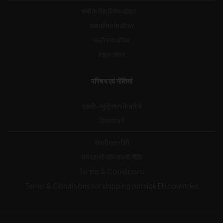
सभी के लिए विशेष ऑफर...
कम कीमत के ऑफर
मल्टी बाय ऑफर
बंडल ऑफर
परिचय एवं नीतियां
एससी-न्यूट्रिशन के बारे में
वितरक बनें
गोपनीयता नीति
धन वापसी और वापसी नीति
Terms & Conditions
Terms & Conditions for shipping outside EU countries