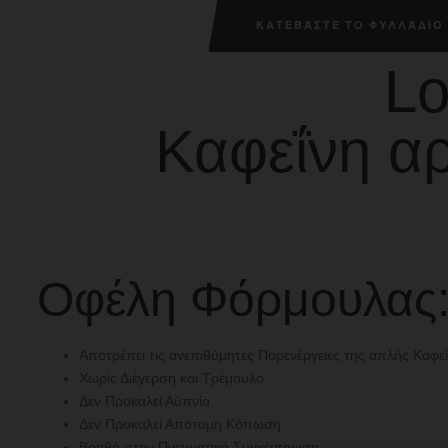
ΚΑΤΕΒΆΣΤΕ ΤΟ ΦΥΛΛΆΔΙΟ 
Lo
Καφεΐνη α
Οφέλη Φόρμουλας
Αποτρέπει τις ανεπιθύμητες Παρενέργειες της απλής Καφε
Χωρίς Διέγερση και Τρέμουλο
Δεν Προκαλεί Αϋπνία
Δεν Προκαλεί Απότομη Κόπωση
Βοηθά στην Πνευματική Συγκέντρωση