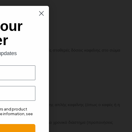
 our
er
 σώμα, δίνοντας έτσι μικρές σταθερές δόσεις καφεΐνης στο σώμα
 updates
τά τη λήψη.
ου έχει η γρήγορη δράση της απλής καφεΐνης (όπως ο καφές ή η
ers and product
e information, see
αθλητική απόδοση για μεγάλο χρονικό διάστημα (προπονήσεις