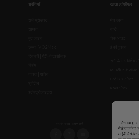
श्रेणियाँ
खाता एवं ऑफर
सभी प्रोडक्ट
मेरा खाता
सामान
कार्ट
मूल लाइन
चेक आउट
ऊर्जा | VO2Max
ई की दुकान
रिकवरी | एंटी-कैटाबोलिक
सभी के लिए विशेष 
विशेष
कम कीमत के ऑफर
ताकत | शक्ति
मल्टी बाय ऑफर
प्रोटीन
बंडल ऑफर
इलेक्ट्रोलाइट्स
सर्वोत्तम अनुभव
हमारे पर का पालन करें
जैसी तकनीकों का
आईडी जैसे डेटा 