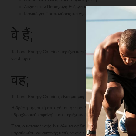
Αυξάνει την Παραγωγή Ενέργειας
Ιδανικό για Προπονήσεις και Αγώνες Αντοχής
वे हैं;
Το Long Energy Caffeine περιέχει καφεΐνη δεσμευμένη σε μικρά
για 4 ώρες.
वह;
Το Long Energy Caffeine, είναι μια μικρο-λιποσωμιακή καφεΐνη,
Η δράση της αυτή αποτρέπει τη νευροδιέγερση, το τρέμουλο, τ
υδροχλωρική καφεΐνη) που περιέχουν όλα τα υπόλοιπα προϊόντα
Έτσι, ο καταναλωτής έχει όλα τα οφέλη της καφεΐνης, όπως ενέ
μαραθωνίου και αντοχής κλπ), χωρίς τις ανεπιθύμητες παρενέργει