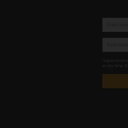
Email
First name
I agree to re
at any time, 