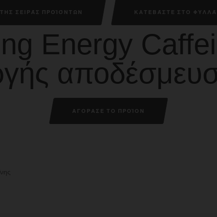
ΤΗΣ ΣΕΙΡΆΣ ΠΡΟΪΌΝΤΩΝ
ΚΑΤΕΒΆΣΤΕ ΣΤΟ ΦΥΛΛΆ
ng Energy Caffe
ργής αποδέσμευ
ΑΓΟΡΑΣΕ ΤΟ ΠΡΟΪΟΝ
:
ΐνης