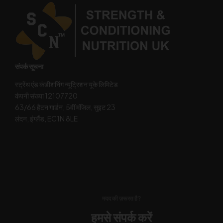
संपर्क सूचना
स्ट्रेंथ एंड कंडीशनिंग न्यूट्रिशन यूके लिमिटेड
कंपनी संख्या 12107720
63/66 हैटन गार्डन, 5वीं मंजिल, सुइट 23
लंदन, इंग्लैंड, EC1N 8LE
मदद की ज़रूरत है?
हमसे संपर्क करें