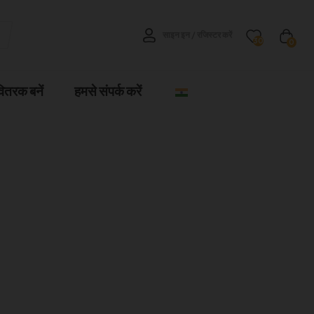
साइन इन / रजिस्टर करें
30
0
वितरक बनें
हमसे संपर्क करें