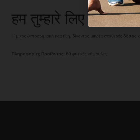
हम तुम्हारे लिए हैं;
Η μικρο-λιποσωμιακή καφεΐνη, δίνοντας μικρές σταθερές δόσεις κ
Πληροφορίες Προϊόντος
: 60 φυτικές κάψουλες