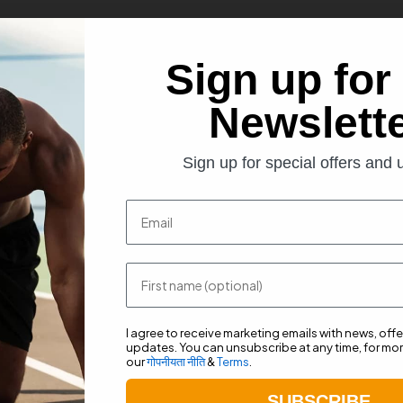
Sign up for
Newslett
 σφαιρικά λιποσώματα, τα οποία απορροφώνται αργά και σταθερά από το
Sign up for special offers and
Email
First name
 η οποία απορροφάται αργά και σταδιακά από το σώμα έως και 4 ώρες με
ην απότομη κόπωση, την έλλειψη σκέψης και πολλά άλλα συμπτώματα π
I agree to receive marketing emails with news, off
 της αγοράς.
updates. You can unsubscribe at any time, for mor
our
गोपनीयता नीति
&
Terms
.
ργεια, βελτιωμένη διάθεση και σκέψη, καλύτερη συγκέντρωση, σταθερή 
ες.
SUBSCRIBE