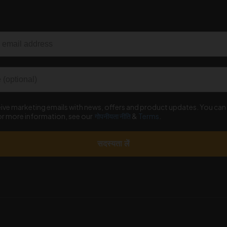
ceive marketing emails with news, offers and product updates. You ca
for more information, see our
गोपनीयता नीति
&
Terms
.
सदस्यता लें