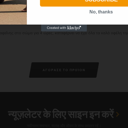
No, thanks
αφεΐνης στο σώμα για 4 ώρες, καταφέρνει να έχει όλα τα καλά οφέλη της
ΑΓΟΡΑΣΕ ΤΟ ΠΡΟΪΟΝ
न्यूज़लेटर के लिए साइन इन करें
नवीनतम समाचार, सलाह और ऑफर के साथ अद्यतन रहें।