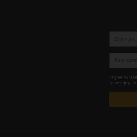
Email
First name
I agree to re
at any time, 