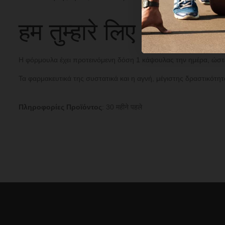
हम तुम्हारे लिए हैं;
Η φόρμουλα έχει προτεινόμενη δόση 1 κάψουλας την ημέρα, ώστε 
Τα φαρμακευτικά της συστατικά και η αγνή, μέγιστης δραστικότη
Πληροφορίες Προϊόντος
: 30 महीने पहले