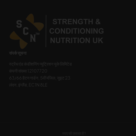
संपर्क सूचना
स्ट्रेंथ एंड कंडीशनिंग न्यूट्रिशन यूके लिमिटेड
कंपनी संख्या 12107720
63/66 हैटन गार्डन, 5वीं मंजिल, सुइट 23
लंदन, इंग्लैंड, EC1N 8LE
मदद की ज़रूरत है?