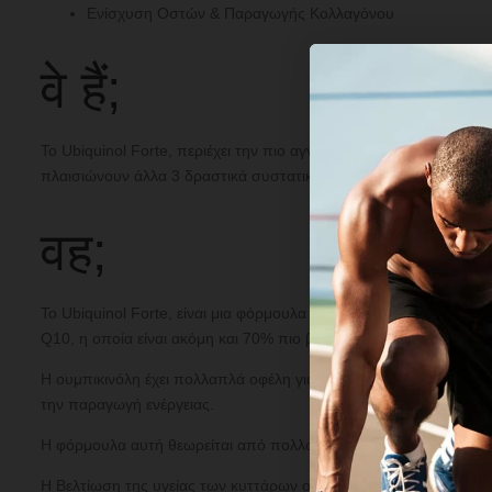
Ενίσχυση Οστών & Παραγωγής Κολλαγόνου
वे हैं;
To Ubiquinol Forte, περιέχει την πιο αγνή ποιότητα ουμπικινόλ
πλαισιώνουν άλλα 3 δραστικά συστατικά, η υδατοδιαλυτή κουρκ
वह;
Το Ubiquinol Forte, είναι μια φόρμουλα με 4 συστατικά τα οποί
Q10, η οποία είναι ακόμη και 70% πιο βιοδιαθέσιμη από το συμβ
Η ουμπικινόλη έχει πολλαπλά οφέλη για τα κύτταρα, καθώς δρα 
την παραγωγή ενέργειας.
Η φόρμουλα αυτή θεωρείται από πολλούς ως μια φόρμουλα που πρ
Η Βελτίωση της υγείας των κυττάρων οδηγεί σε μακροζωία και σε 