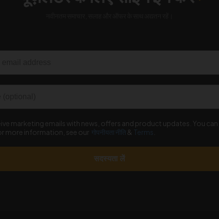
नवीनतम समाचार, सलाह और ऑफर के साथ अद्यतन रहें।
ceive marketing emails with news, offers and product updates. You ca
for more information, see our
गोपनीयता नीति
&
Terms
.
सदस्यता लें