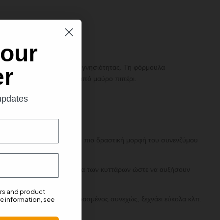
 our
a QH™ Ubiquinol ως ένδειξη γνησιότητας. Τη φόρμουλα
er
νίνες, και το εκχύλισμα από μαύρο πιπέρι.
 updates
λωτή. Η ουμπικινόλη είναι η πιο δραστική μορφή του συνενζύμου
ς ενεργοποιεί τα μιτοχόνδρια των κυττάρων ώστε να αυξήσουν
ers and product
ετή ενέργεια, νιώθει κουρασμένος συνεχώς, ξεχνάει εύκολα κλπ.
e information, see