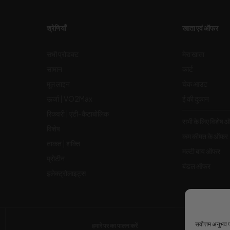
श्रेणियाँ
खाता एवं ऑफर
सभी प्रोडक्ट
मेरा खाता
सामान
कार्ट
मूल लाइन
चेक आउट
ऊर्जा | VO2Max
ई की दुकान
रिकवरी | एंटी-कैटाबोलिक
सभी के लिए विशेष 
विशेष
कम कीमत के ऑफर
ताकत | शक्ति
मल्टी बाय ऑफर
प्रोटीन
बंडल ऑफर
इलेक्ट्रोलाइट्स
सर्वोत्तम अनुभव
हमारे पर का पालन करें