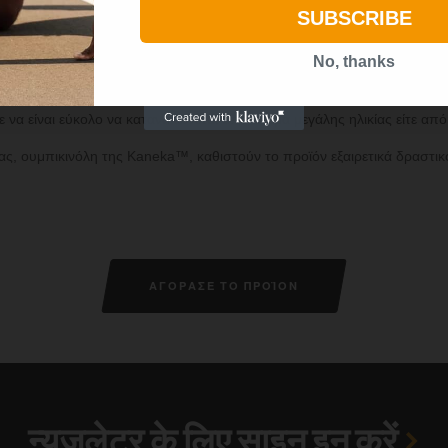
SUBSCRIBE
No, thanks
να είναι εύκολο να καταναλώνεται από άτομα μεγάλης ηλικίας είτε απ
τας, ουμπικινόλη της Kaneka™, καθιστούν το προϊόν εξαιρετικά δραστικ
ΑΓΟΡΑΣΕ ΤΟ ΠΡΟΪΟΝ
न्यूज़लेटर के लिए साइन इन करें