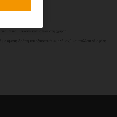
ό άτομα που θέλουν κάτι απλό στη χρήση.
ό με άμεση δράση και εξαιρετικά υψηλή ισχύ και πολλαπλά οφέλη.