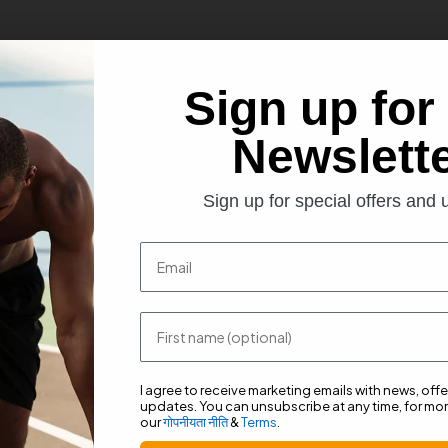
Sign up for
ης, πατενταρισμένη από την εταιρία Kaneka™ και αναφέρεται ως Kanek
Newslett
ουμίνη CURSOL™, το εκχύλισμα κόκκινου σταφυλιού με 95% προανθοκυα
Sign up for special offers and
Email
α, όταν συνδυάζονται μεταξύ τους, αποφέρουν πολλά οφέλη στον κατανα
ατικό Co-Q10.
First name
προστατευτικά ενάντια στην οξείδωσή τους από το στρες, καθώς επίση
I agree to receive marketing emails with news, off
έπει να καταναλώνει οποιοσδήποτε άνω των 50 ετών που δεν έχει αρκ
updates. You can unsubscribe at any time, for mor
our
गोपनीयता नीति
&
Terms
.
καλή υγεία.