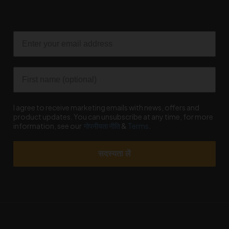
Email
First name
I agree to receive marketing emails with news, offers and
product updates. You can unsubscribe at any time, for more
information, see our
गोपनीयता नीति
&
Terms
.
सदस्यता लें