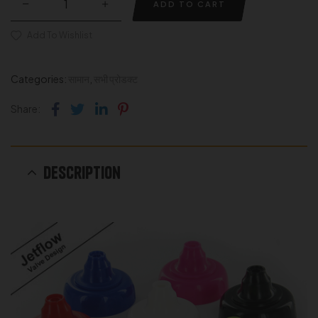
ADD TO CART
Add To Wishlist
Categories:
सामान
,
सभी प्रोडक्ट
Facebook
Twitter
Linkedin
Pinterest
Share:
Description