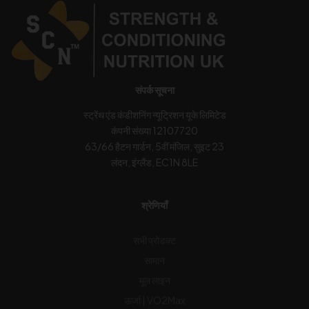
संपर्क सूचना
स्ट्रेंथ एंड कंडीशनिंग न्यूट्रिशन यूके लिमिटेड
कंपनी संख्या 12107720
63/66 हैटन गार्डन, 5वीं मंजिल, सुइट 23
लंदन, इंग्लैंड, EC1N 8LE
श्रेणियाँ
सभी प्रोडक्ट
सामान
मूल लाइन
ऊर्जा | VO2Max