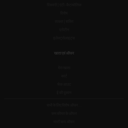
रिकवरी | एंटी-कैटाबोलिक
विशेष
ताकत | शक्ति
प्रोटीन
इलेक्ट्रोलाइट्स
खाता एवं ऑफर
मेरा खाता
कार्ट
चेक आउट
ई की दुकान
सभी के लिए विशेष ऑफर...
कम कीमत के ऑफर
मल्टी बाय ऑफर