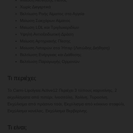
Χωρίς Διεγερτικά
Βελτίωση Ροής Αίματος στα Αγγεία
Μείωση Σακχάρων Αίματος
Μείωση LDL και Τριγλυκεριδίων
Υψηλή Αντιοξειδωτική Δράση
Μείωση Αρτηριακής Πίεσης
Μείωση Λιπαρών στο Ήπαρ (Λιπώδης Διήθηση)
Βελτίωση Ενέργειας και Διάθεσης
Βελτίωση Παραγωγής Ορμονών
Τι περιέχει;
Το Carni-Lipolysis Active12 Περιέχει 3 τύπους καρνιτίνης, 2
εκχυλίσματα από πιπέρι, Ινοσιτόλη, Χολίνη, Τυροσίνη,
Εκχύλισμα από πράσινο τσάι, Εκχύλισμα από κόκκινο σταφύλι,
Εκχύλισμα κανέλας, Εκχύλισμα Βερβερίνης.
Τι είναι;