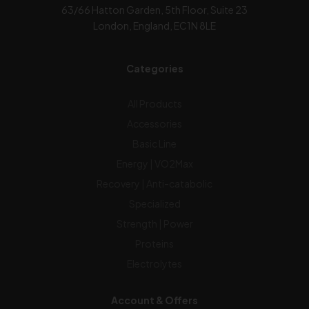
63/66 Hatton Garden, 5th Floor, Suite 23
London, England, EC1N 8LE
Categories
All Products
Accessories
Basic Line
Energy | VO2Max
Recovery | Anti-catabolic
Specialized
Strength | Power
Proteins
Electrolytes
Account & Offers