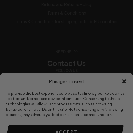
Refund and Returns Policy
Terms & Conditions
Terms & Conditions for shipping outside EU countries
NEED HELP?
Contact Us
FOLLOW US
Manage Consent
To provide the best experiences, we use technologies like cookies
WE ACCEPT
to store and/or access device information. Consenting to these
technologies will allow us to process data such as browsing
behaviour or unique IDs on this site. Not consenting or withdrawing
consent, may adversely affect certain features and functions.
© 2016-2024
Strength And Conditioning Nutrition UK
. All
ACCEPT