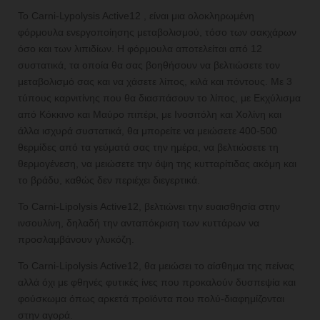
Το Carni-Lypolysis Active12 , είναι μια ολοκληρωμένη
φόρμουλα ενεργοποίησης μεταβολισμού, τόσο των σακχάρων
όσο και των λιπιδίων. Η φόρμουλα αποτελείται από 12
συστατικά, τα οποία θα σας βοηθήσουν να βελτιώσετε τον
μεταβολισμό σας και να χάσετε λίπος, κιλά και πόντους. Με 3
τύπους καρνιτίνης που θα διασπάσουν το λίπος, με Εκχύλισμα
από Κόκκινο και Μαύρο πιπέρι, με Ινοσιτόλη και Χολίνη και
άλλα ισχυρά συστατικά, θα μπορείτε να μειώσετε 400-500
θερμίδες από τα γεύματά σας την ημέρα, να βελτιώσετε τη
θερμογένεση, να μειώσετε την όψη της κυτταρίτιδας ακόμη και
το βράδυ, καθώς δεν περιέχει διεγερτικά.
Το Carni-Lipolysis Active12, βελτιώνει την ευαισθησία στην
ινσουλίνη, δηλαδή την ανταπόκριση των κυττάρων να
προσλαμβάνουν γλυκόζη.
Το Carni-Lipolysis Active12, θα μειώσει το αίσθημα της πείνας
αλλά όχι με φθηνές φυτικές ίνες που προκαλούν δυσπεψία και
φούσκωμα όπως αρκετά προϊόντα που πολύ-διαφημίζονται
στην αγορά.