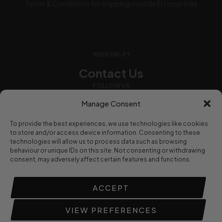
Terms & Conditions for shipping outside EU countries
NEED HELP?
Contact Us
FOLLOW US
Manage Consent
To provide the best experiences, we use technologies like cookies
WE ACCEPT
to store and/or access device information. Consenting to these
technologies will allow us to process data such as browsing
behaviour or unique IDs on this site. Not consenting or withdrawing
consent, may adversely affect certain features and functions.
© 2016-2024
Strength And Conditioning Nutrition UK
. All
ACCEPT
rights reserved.
VIEW PREFERENCES