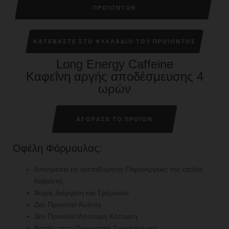
ΠΡΟΪΌΝΤΩΝ
ΚΑΤΕΒΆΣΤΕ ΣΤΟ ΦΥΛΛΆΔΙΟ ΤΟΥ ΠΡΟΪΌΝΤΟΣ
Long Energy Caffeine
Καφεΐνη αργής αποδέσμευσης 4
ωρών
ΑΓΟΡΑΣΕ ΤΟ ΠΡΟΪΟΝ
Οφέλη Φόρμουλας:
Αποτρέπει τις ανεπιθύμητες Παρενέργειες της απλής
Καφεΐνης
Χωρίς Διέγερση και Τρέμουλο
Δεν Προκαλεί Αϋπνία
Δεν Προκαλεί Απότομη Κόπωση
Βοηθά στην Πνευματική Συγκέντρωση