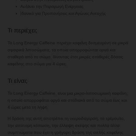
Αυξάνει την Παραγωγή Ενέργειας
Ιδανικό για Προπονήσεις και Αγώνες Αντοχής
Τι περιέχει;
Το Long Energy Caffeine περιέχει καφεΐνη δεσμευμένη σε μικρά
σφαιρικά λιποσώματα, τα οποία απορροφώνται αργά και
σταθερά από το σώμα, δίνοντας έτσι μικρές σταθερές δόσεις
καφεΐνης στο σώμα για 4 ώρες.
Τι είναι;
Το Long Energy Caffeine, είναι μια μικρο-λιποσωμιακή καφεΐνη,
η οποία απορροφάται αργά και σταδιακά από το σώμα έως και
4 ώρες μετά τη λήψη.
Η δράση της αυτή αποτρέπει τη νευροδιέγερση, το τρέμουλο,
την απότομη κόπωση, την έλλειψη σκέψης και πολλά άλλα
συμπτώματα που έχει η γρήγορη δράση της απλής καφεΐνης