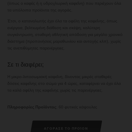
(όπως ο καφές ή η υδροχλωρική καφεΐνη) που περιέχουν όλα
τα υπόλοιπα προϊόντα της αγοράς.
Έτσι, ο καταναλωτής έχει όλα τα οφέλη της καφεΐνης, όπως
ενέργεια, βελτιωμένη διάθεση και σκέψη, καλύτερη
συγκέντρωση, σταθερή αθλητική απόδοση για μεγάλο χρονικό
διάστημα (προπονήσεις μαραθωνίου και αντοχής κλπ), χωρίς
τις ανεπιθύμητες παρενέργειες.
Σε τι διαφέρει;
Η μικρο-λιποσωμιακή καφεΐνη, δίνοντας μικρές σταθερές
δόσεις καφεΐνης στο σώμα για 4 ώρες, καταφέρνει να έχει όλα
τα καλά οφέλη της καφεΐνης χωρίς τις παρενέργειες.
Πληροφορίες Προϊόντος
: 60 φυτικές κάψουλες
ΑΓΟΡΑΣΕ ΤΟ ΠΡΟΪΟΝ