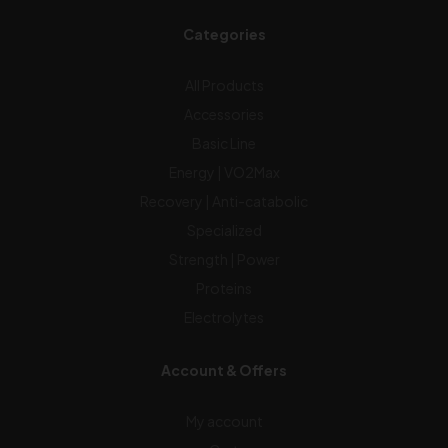
Categories
All Products
Accessories
Basic Line
Energy | VO2Max
Recovery | Anti-catabolic
Specialized
Strength | Power
Proteins
Electrolytes
Account & Offers
My account